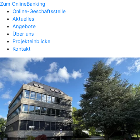
Zum OnlineBanking
Online-Geschäftsstelle
Aktuelles
Angebote
Über uns
Projekteinblicke
Kontakt